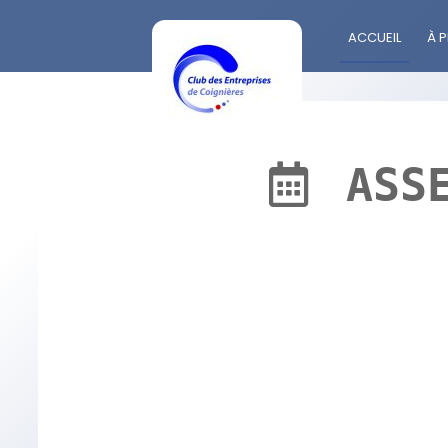
ACCUEIL
À 
ASS