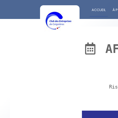
ACCUEIL
À 
A
Ris